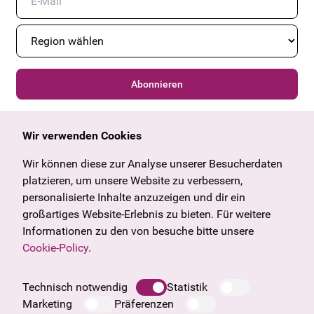
Abonnieren
Wir verwenden Cookies
Allgemein
Kulturangebot
Angebote & News
Wien
Wir können diese zur Analyse unserer Besucherdaten
U27
Tirol
platzieren, um unsere Website zu verbessern,
Geschenkgutschein
Vorarlberg
personalisierte Inhalte anzuzeigen und dir ein
Häufige Fragen
Burgenland
großartiges Website-Erlebnis zu bieten. Für weitere
Salzburg
Informationen zu den von besuche bitte unsere
Oberösterreich
Cookie-Policy
.
Unternehmen
Impressum
Technisch notwendig
Statistik
Datenschutzinformation
Marketing
Präferenzen