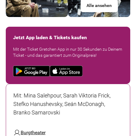
Alle ansehen
Jetzt App laden & Tickets kaufen
Mit der Ticket Gretchen App in nur 30 Sekunden zu Deinem
Ticket - und das garantiert zum Originalpreis!
Mit
:
Mina Salehpour, Sarah Viktoria Frick,
Stefko Hanushevsky, Seán McDonagh,
Branko Samarovski
Burgtheater