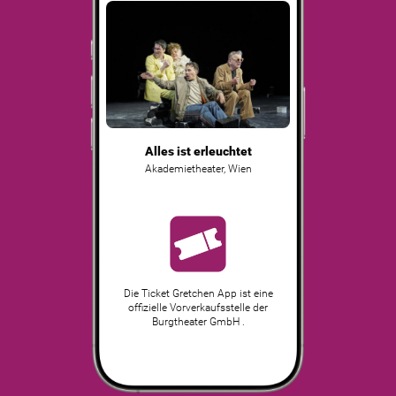
Alles ist erleuchtet
Akademietheater
,
Wien
Die Ticket Gretchen App ist eine
offizielle Vorverkaufsstelle der
Burgtheater GmbH .