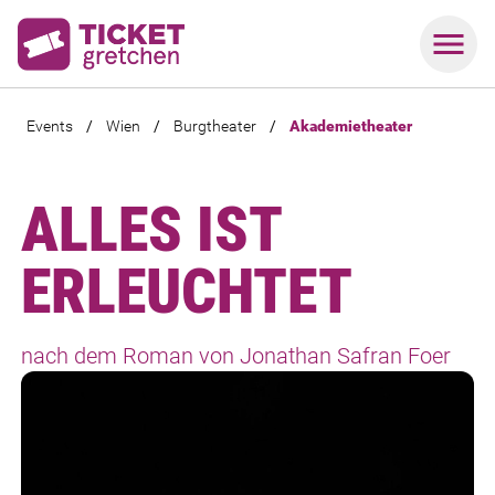
Events
/
Wien
/
Burgtheater
/
Akademietheater
ALLES IST
ERLEUCHTET
nach dem Roman von Jonathan Safran Foer