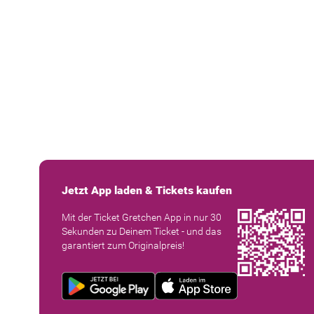
Jetzt App laden & Tickets kaufen
Mit der Ticket Gretchen App in nur 30
Sekunden zu Deinem Ticket - und das
garantiert zum Originalpreis!