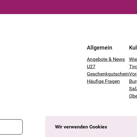
Allgemein
Ku
Angebote & News
Wi
U27
Tiro
Geschenkgutschein
Vor
Häufige Fragen
Bur
Sal
Obe
Wir verwenden Cookies