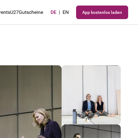
vents
U27
Gutscheine
DE
|
EN
App kostenlos laden