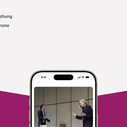
uchung
phone