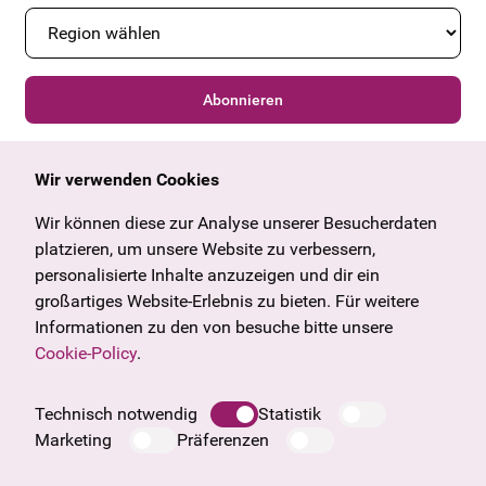
Abonnieren
Wir verwenden Cookies
Allgemein
Kulturangebot
Angebote & News
Wien
Wir können diese zur Analyse unserer Besucherdaten
U27
Tirol
platzieren, um unsere Website zu verbessern,
Geschenkgutschein
Vorarlberg
personalisierte Inhalte anzuzeigen und dir ein
Häufige Fragen
Burgenland
großartiges Website-Erlebnis zu bieten. Für weitere
Salzburg
Informationen zu den von besuche bitte unsere
Oberösterreich
Cookie-Policy
.
Unternehmen
Impressum
Technisch notwendig
Statistik
Datenschutzinformation
Marketing
Präferenzen
Cookie Information