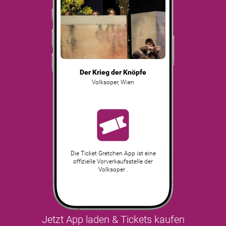
Der Krieg der Knöpfe
Volksoper
,
Wien
Die Ticket Gretchen App ist eine
offizielle Vorverkaufsstelle der
Volksoper .
Jetzt App laden & Tickets kaufen