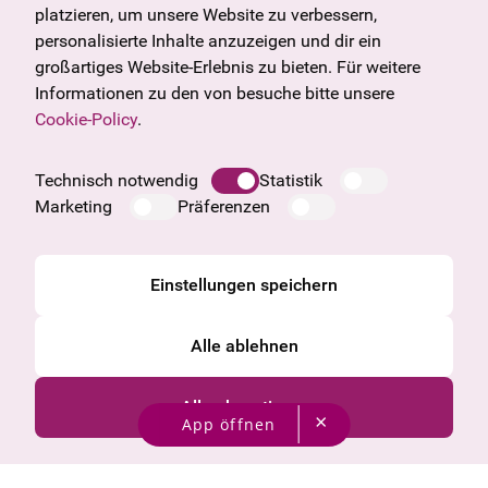
U27
Tirol
platzieren, um unsere Website zu verbessern,
Geschenkgutschein
Vorarlberg
personalisierte Inhalte anzuzeigen und dir ein
Häufige Fragen
Burgenland
großartiges Website-Erlebnis zu bieten. Für weitere
Salzburg
Informationen zu den von besuche bitte unsere
Oberösterreich
Cookie-Policy
.
Unternehmen
Impressum
Technisch notwendig
Statistik
Datenschutzinformation
Marketing
Präferenzen
Cookie Information
AGB
Einstellungen speichern
Alle ablehnen
Alle akzeptieren