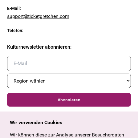
E-Mail
:
support@ticketgretchen.com
Telefon
:
Kulturnewsletter abonnieren
:
Abonnieren
Wir verwenden Cookies
Allgemein
Kulturangebot
Angebote & News
Wien
Wir können diese zur Analyse unserer Besucherdaten