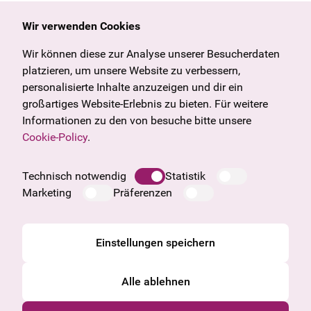
Wir verwenden Cookies
Allgemein
Kulturangebot
Angebote & News
Wien
Wir können diese zur Analyse unserer Besucherdaten
U27
Tirol
platzieren, um unsere Website zu verbessern,
Geschenkgutschein
Vorarlberg
personalisierte Inhalte anzuzeigen und dir ein
Häufige Fragen
Burgenland
großartiges Website-Erlebnis zu bieten. Für weitere
Salzburg
Informationen zu den von besuche bitte unsere
Oberösterreich
Cookie-Policy
.
Unternehmen
Impressum
Technisch notwendig
Statistik
Datenschutzinformation
Marketing
Präferenzen
Cookie Information
AGB
Einstellungen speichern
Alle ablehnen