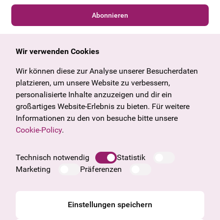
Abonnieren
Wir verwenden Cookies
Allgemein
Kulturangebot
Angebote & News
Wien
Wir können diese zur Analyse unserer Besucherdaten
U27
Tirol
platzieren, um unsere Website zu verbessern,
Geschenkgutschein
Vorarlberg
personalisierte Inhalte anzuzeigen und dir ein
Häufige Fragen
Burgenland
großartiges Website-Erlebnis zu bieten. Für weitere
Salzburg
Informationen zu den von besuche bitte unsere
Oberösterreich
Cookie-Policy
.
Unternehmen
Impressum
Technisch notwendig
Statistik
Datenschutzinformation
Marketing
Präferenzen
Cookie Information
AGB
Einstellungen speichern