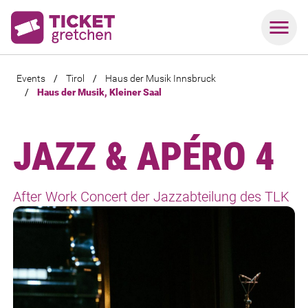
Events
/
Tirol
/
Haus der Musik Innsbruck
/
Haus der Musik, Kleiner Saal
JAZZ & APÉRO 4
After Work Concert der Jazzabteilung des TLK