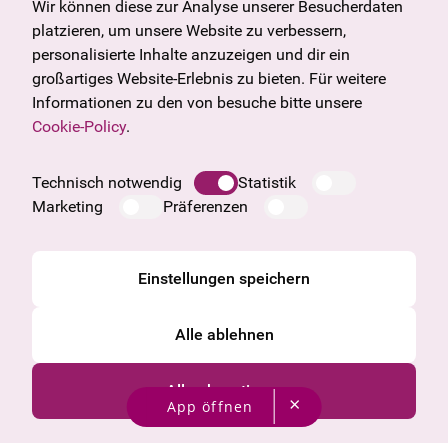
Angebote & News
Wien
Wir können diese zur Analyse unserer Besucherdaten
U27
Tirol
platzieren, um unsere Website zu verbessern,
Geschenkgutschein
Vorarlberg
personalisierte Inhalte anzuzeigen und dir ein
Häufige Fragen
Burgenland
großartiges Website-Erlebnis zu bieten. Für weitere
Salzburg
Informationen zu den von besuche bitte unsere
Oberösterreich
Cookie-Policy
.
Unternehmen
Impressum
Technisch notwendig
Statistik
Datenschutzinformation
Marketing
Präferenzen
Cookie Information
AGB
Einstellungen speichern
Alle ablehnen
Alle akzeptieren