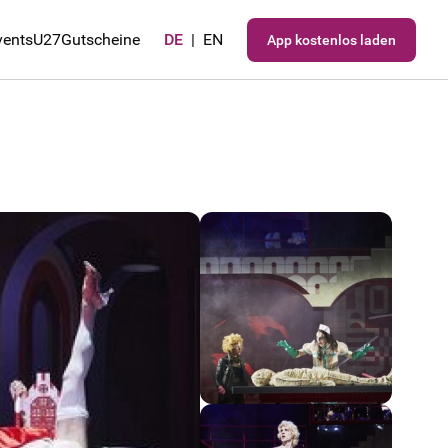
vents
U27
Gutscheine
DE
|
EN
App kostenlos laden