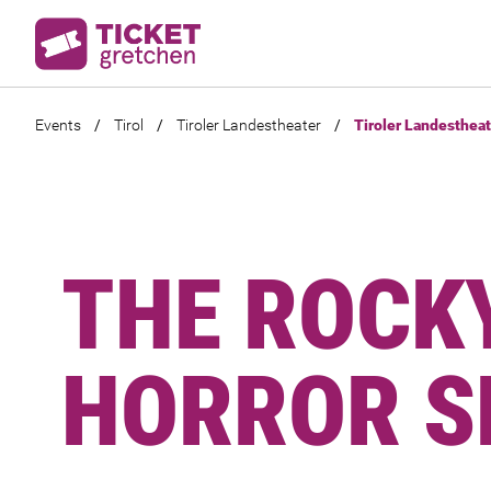
Events
/
Tirol
/
Tiroler Landestheater
/
Tiroler Landesthea
THE ROCK
HORROR 