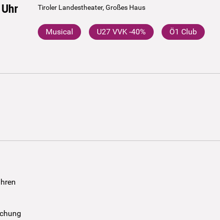
Uhr
Tiroler Landestheater, Großes Haus
Musical
U27 VVK -40%
Ö1 Club
ühren
uchung