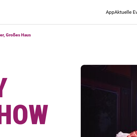
App
Aktuelle E
ter, Großes Haus
Y
SHOW