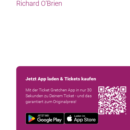
Richard O’Brien
Jetzt App laden & Tickets kaufen
Mit der Ticket Gretchen App in nur 30
Sekunden zu Deinem Ticket - und das
garantiert zum Originalpreis!