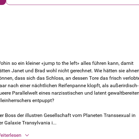
ohin so ein kleiner «jump to the left» alles führen kann, damit
ätten Janet und Brad wohl nicht gerechnet. Wie hätten sie ahne
önnen, dass sich das Schloss, an dessen Tore das frisch verlobt
aar nach einer nächtlichen Reifenpanne klopft, als außerirdisch-
ueere Parallelwelt eines narzisstischen und latent gewaltbereite
lleinherrschers entpuppt?
er Boss der illustren Gesellschaft vom Planeten Transsexual in
er Galaxie Transylvania i...
eiterlesen