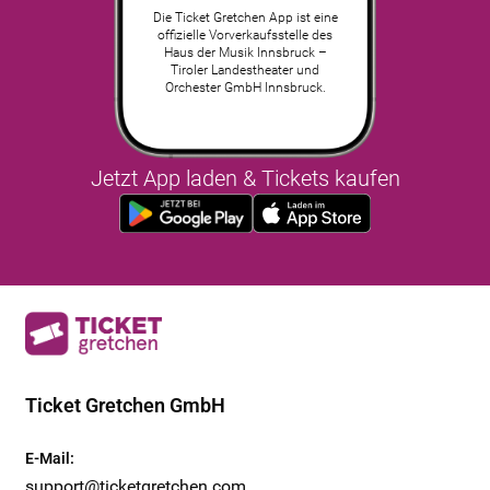
Die Ticket Gretchen App ist eine
offizielle Vorverkaufsstelle des
Haus der Musik Innsbruck –
Tiroler Landestheater und
Orchester GmbH Innsbruck.
Jetzt App laden & Tickets kaufen
Ticket Gretchen GmbH
E-Mail
:
support@ticketgretchen.com