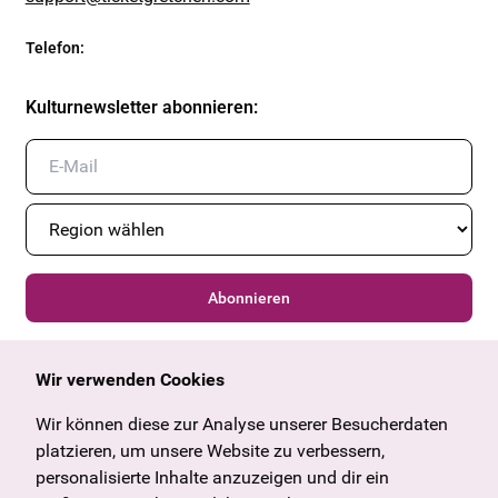
Telefon
:
Kulturnewsletter abonnieren
:
Abonnieren
Wir verwenden Cookies
Allgemein
Kulturangebot
Angebote & News
Wien
Wir können diese zur Analyse unserer Besucherdaten
U27
Tirol
platzieren, um unsere Website zu verbessern,
Geschenkgutschein
Vorarlberg
personalisierte Inhalte anzuzeigen und dir ein