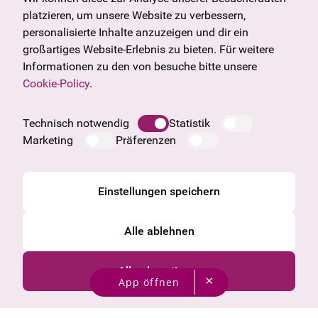
U27
Tirol
platzieren, um unsere Website zu verbessern,
Geschenkgutschein
Vorarlberg
personalisierte Inhalte anzuzeigen und dir ein
Häufige Fragen
Burgenland
großartiges Website-Erlebnis zu bieten. Für weitere
Salzburg
Informationen zu den von besuche bitte unsere
Oberösterreich
Cookie-Policy
.
Unternehmen
Impressum
Technisch notwendig
Statistik
Datenschutzinformation
Marketing
Präferenzen
Cookie Information
AGB
Einstellungen speichern
Alle ablehnen
Alle akzeptieren