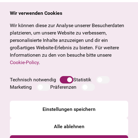
Wir verwenden Cookies
Allgemein
Kulturangebot
Angebote & News
Wien
Wir können diese zur Analyse unserer Besucherdaten
U27
Tirol
platzieren, um unsere Website zu verbessern,
Geschenkgutschein
Vorarlberg
personalisierte Inhalte anzuzeigen und dir ein
Häufige Fragen
Burgenland
großartiges Website-Erlebnis zu bieten. Für weitere
Salzburg
Informationen zu den von besuche bitte unsere
Oberösterreich
Cookie-Policy
.
Unternehmen
Impressum
Technisch notwendig
Statistik
Datenschutzinformation
Marketing
Präferenzen
Cookie Information
AGB
Einstellungen speichern
Alle ablehnen