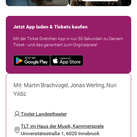
Jetzt App laden & Tickets kaufen
Mit der Ticket Gretchen App in nur 30 Sekunden zu Deinem
Ticket - und das garantiert zum Originalpreis!
Mit
:
Martin Brachvogel, Jonas Werling, Nuri
Yildiz
Tiroler Landestheater
TLT im Haus der Musik, Kammerspiele
Universitätsstraße 1, 6020 Innsbruck