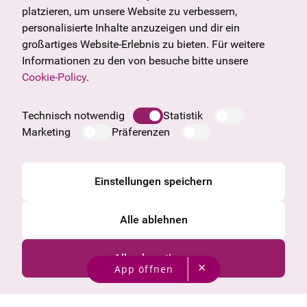
U27
Tirol
platzieren, um unsere Website zu verbessern,
Geschenkgutschein
Vorarlberg
personalisierte Inhalte anzuzeigen und dir ein
Häufige Fragen
Burgenland
großartiges Website-Erlebnis zu bieten. Für weitere
Salzburg
Informationen zu den von besuche bitte unsere
Oberösterreich
Cookie-Policy
.
Unternehmen
Impressum
Technisch notwendig
Statistik
Datenschutzinformation
Marketing
Präferenzen
Cookie Information
AGB
Einstellungen speichern
Alle ablehnen
Alle akzeptieren