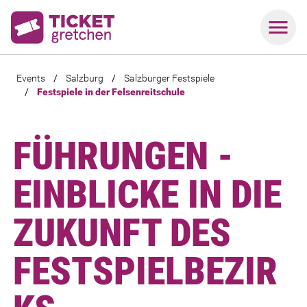
Events
/
Salzburg
/
Salzburger Festspiele
/
Festspiele in der Felsenreitschule
FÜHRUNGEN -
EINBLICKE IN DIE
ZUKUNFT DES
FESTSPIELBEZIR