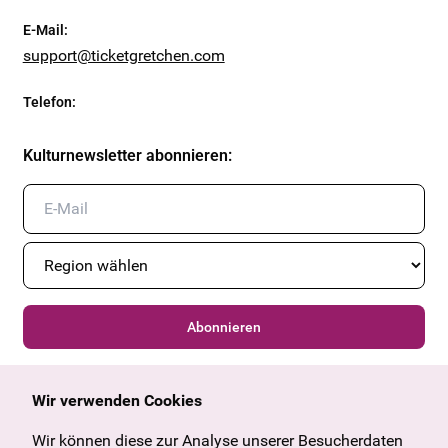
E-Mail
:
support@ticketgretchen.com
Telefon
:
Kulturnewsletter abonnieren
:
Abonnieren
Wir verwenden Cookies
Allgemein
Kulturangebot
Angebote & News
Wien
Wir können diese zur Analyse unserer Besucherdaten