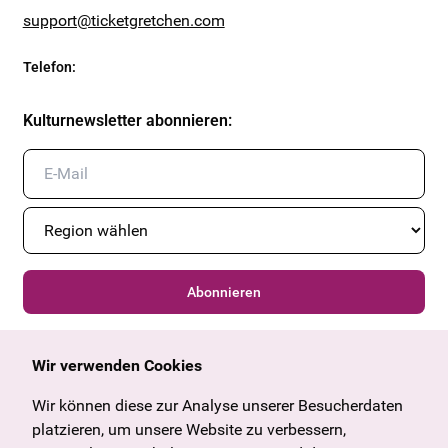
support@ticketgretchen.com
Telefon
:
Kulturnewsletter abonnieren
:
Abonnieren
Wir verwenden Cookies
Allgemein
Kulturangebot
Angebote & News
Wien
Wir können diese zur Analyse unserer Besucherdaten
U27
Tirol
platzieren, um unsere Website zu verbessern,