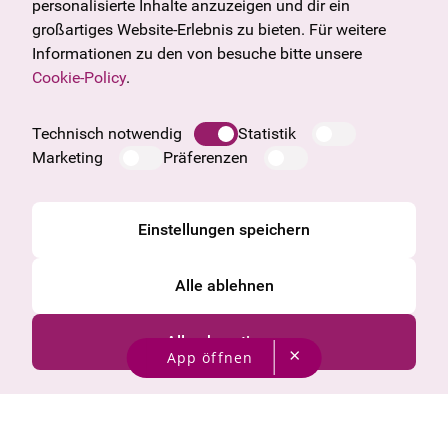
Geschenkgutschein
Vorarlberg
personalisierte Inhalte anzuzeigen und dir ein
Häufige Fragen
Burgenland
großartiges Website-Erlebnis zu bieten. Für weitere
Salzburg
Informationen zu den von besuche bitte unsere
Oberösterreich
Cookie-Policy
.
Unternehmen
Impressum
Technisch notwendig
Statistik
Datenschutzinformation
Marketing
Präferenzen
Cookie Information
AGB
Einstellungen speichern
Alle ablehnen
Alle akzeptieren