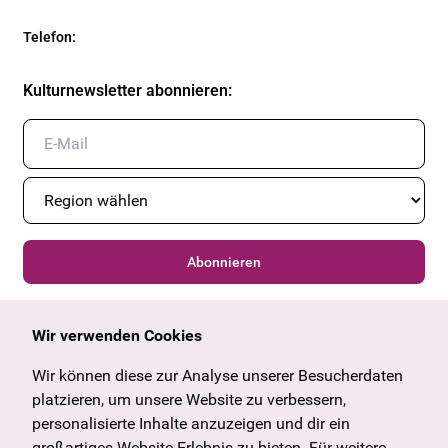
Telefon
:
Kulturnewsletter abonnieren
:
Abonnieren
Wir verwenden Cookies
Allgemein
Kulturangebot
Angebote & News
Wien
Wir können diese zur Analyse unserer Besucherdaten
U27
Tirol
platzieren, um unsere Website zu verbessern,
Geschenkgutschein
Vorarlberg
personalisierte Inhalte anzuzeigen und dir ein
Häufige Fragen
Burgenland
großartiges Website-Erlebnis zu bieten. Für weitere