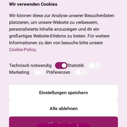
Wir verwenden Cookies
Allgemein
Kulturangebot
Angebote & News
Wien
Wir können diese zur Analyse unserer Besucherdaten
U27
Tirol
platzieren, um unsere Website zu verbessern,
Geschenkgutschein
Vorarlberg
personalisierte Inhalte anzuzeigen und dir ein
Häufige Fragen
Burgenland
großartiges Website-Erlebnis zu bieten. Für weitere
Salzburg
Informationen zu den von besuche bitte unsere
Oberösterreich
Cookie-Policy
.
Unternehmen
Impressum
Technisch notwendig
Statistik
Datenschutzinformation
Marketing
Präferenzen
Cookie Information
AGB
Einstellungen speichern
Alle ablehnen
Alle akzeptieren