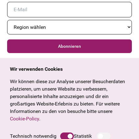
Abonnieren
Wir verwenden Cookies
Allgemein
Kulturangebot
Wir können diese zur Analyse unserer Besucherdaten
Angebote & News
Wien
platzieren, um unsere Website zu verbessern,
U27
Tirol
personalisierte Inhalte anzuzeigen und dir ein
Geschenkgutschein
Vorarlberg
großartiges Website-Erlebnis zu bieten. Für weitere
Häufige Fragen
Burgenland
Informationen zu den von besuche bitte unsere
Salzburg
Cookie-Policy
.
Oberösterreich
Unternehmen
Technisch notwendig
Statistik
Impressum