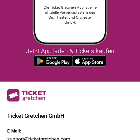
Die Ticket Gretchen App ist eine
offizielle Vorverkaufsstelle des
Oö. Theater und Orchester
GmbH.
Jetzt App laden & Tickets kaufen
Ticket Gretchen GmbH
E-Mail
:
support@ticketgretchen.com