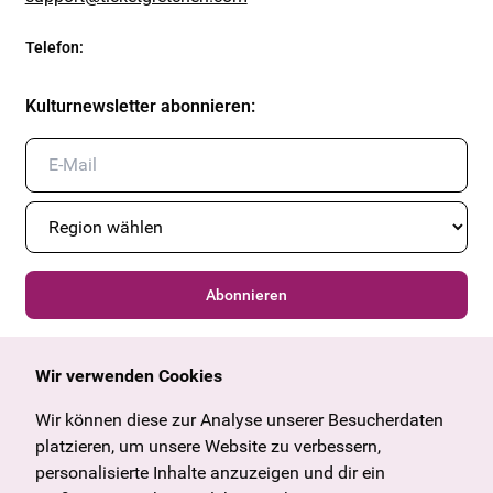
Telefon
:
Kulturnewsletter abonnieren
:
Abonnieren
Wir verwenden Cookies
Allgemein
Kulturangebot
Angebote & News
Wien
Wir können diese zur Analyse unserer Besucherdaten
U27
Tirol
platzieren, um unsere Website zu verbessern,
Geschenkgutschein
Vorarlberg
personalisierte Inhalte anzuzeigen und dir ein