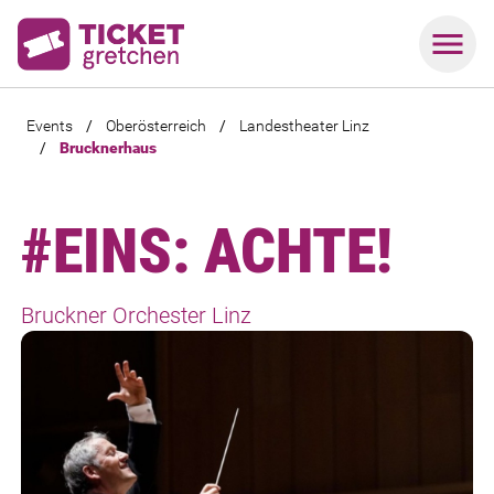
Events
/
Oberösterreich
/
Landestheater Linz
/
Brucknerhaus
#EINS: ACHTE!
Bruckner Orchester Linz