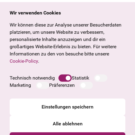
Wir verwenden Cookies
Allgemein
Kulturangebot
Angebote & News
Wien
Wir können diese zur Analyse unserer Besucherdaten
U27
Tirol
platzieren, um unsere Website zu verbessern,
Geschenkgutschein
Vorarlberg
personalisierte Inhalte anzuzeigen und dir ein
Häufige Fragen
Burgenland
großartiges Website-Erlebnis zu bieten. Für weitere
Salzburg
Informationen zu den von besuche bitte unsere
Oberösterreich
Cookie-Policy
.
Unternehmen
Impressum
Technisch notwendig
Statistik
Datenschutzinformation
Marketing
Präferenzen
Cookie Information
AGB
Einstellungen speichern
Alle ablehnen