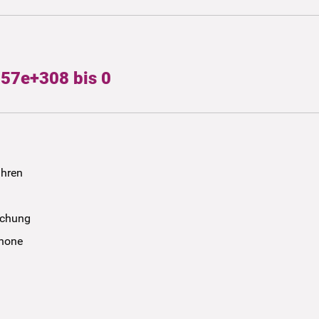
57e+308 bis 0
ühren
uchung
phone