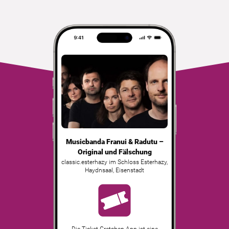
Musicbanda Franui & Radutu –
Original und Fälschung
classic.esterhazy im Schloss Esterhazy,
Haydnsaal
,
Eisenstadt