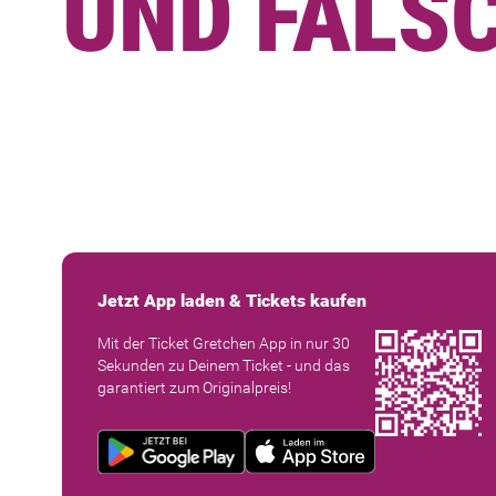
UND FÄLS
Jetzt App laden & Tickets kaufen
Mit der Ticket Gretchen App in nur 30
Sekunden zu Deinem Ticket - und das
garantiert zum Originalpreis!