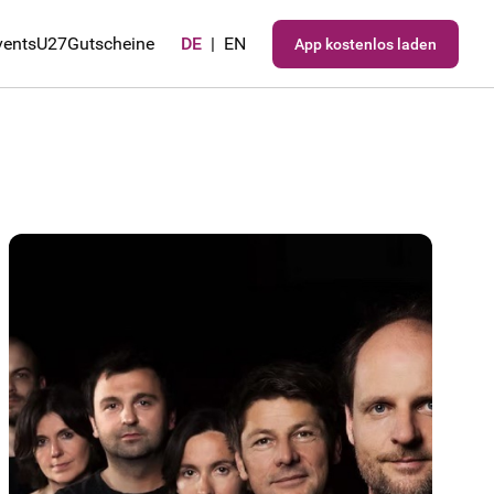
vents
U27
Gutscheine
DE
|
EN
App kostenlos laden