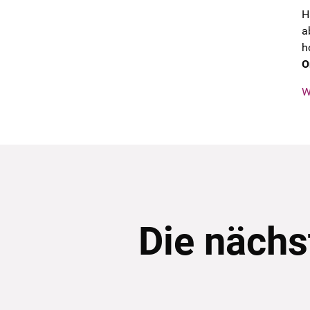
H
a
h
O
W
Die nächs