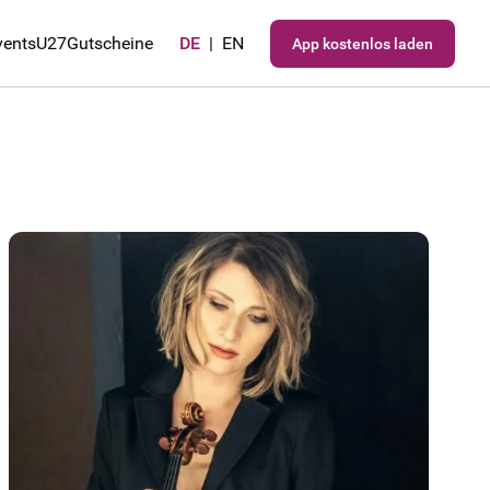
vents
U27
Gutscheine
DE
|
EN
App kostenlos laden