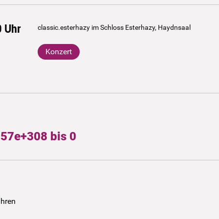
0
Uhr
classic.esterhazy im Schloss Esterhazy, Haydnsaal
Konzert
57e+308 bis 0
ühren