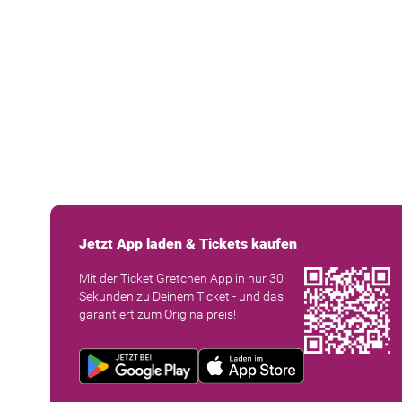
Jetzt App laden & Tickets kaufen
Mit der Ticket Gretchen App in nur 30
Sekunden zu Deinem Ticket - und das
garantiert zum Originalpreis!