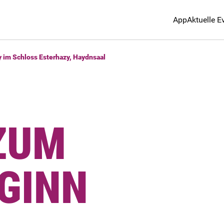
App
Aktuelle E
y im Schloss Esterhazy, Haydnsaal
ZUM
GINN