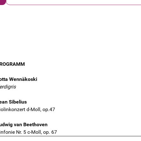
ROGRAMM
otta Wennäkoski
erdigris
ean Sibelius
iolinkonzert d-Moll, op.47
udwig van Beethoven
infonie Nr. 5 c-Moll, op. 67