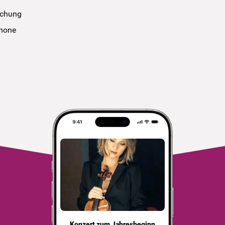
uchung
phone
Konzert zum Jahresbeginn