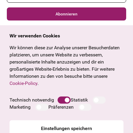
Abonnieren
Wir verwenden Cookies
Allgemein
Kulturangebot
Angebote & News
Wien
Wir können diese zur Analyse unserer Besucherdaten
U27
Tirol
platzieren, um unsere Website zu verbessern,
Geschenkgutschein
Vorarlberg
personalisierte Inhalte anzuzeigen und dir ein
Häufige Fragen
Burgenland
großartiges Website-Erlebnis zu bieten. Für weitere
Salzburg
Informationen zu den von besuche bitte unsere
Oberösterreich
Cookie-Policy
.
Unternehmen
Impressum
Technisch notwendig
Statistik
Datenschutzinformation
Marketing
Präferenzen
Cookie Information
AGB
Einstellungen speichern