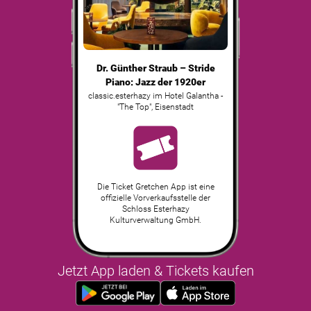
Dr. Günther Straub – Stride
Piano: Jazz der 1920er
classic.esterhazy im Hotel Galantha -
"The Top"
,
Eisenstadt
Die Ticket Gretchen App ist eine
offizielle Vorverkaufsstelle der
Schloss Esterhazy
Kulturverwaltung GmbH.
Jetzt App laden & Tickets kaufen