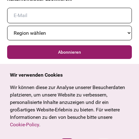
Abonnieren
Wir verwenden Cookies
Allgemein
Kulturangebot
Angebote & News
Wien
Wir können diese zur Analyse unserer Besucherdaten
U27
Tirol
platzieren, um unsere Website zu verbessern,
Geschenkgutschein
Vorarlberg
personalisierte Inhalte anzuzeigen und dir ein
Häufige Fragen
Burgenland
großartiges Website-Erlebnis zu bieten. Für weitere
Salzburg
Informationen zu den von besuche bitte unsere
Oberösterreich
Cookie-Policy
.
Unternehmen