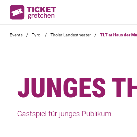
Events
/
Tyrol
/
Tiroler Landestheater
/
TLT at Haus der M
JUNGES TH
Gastspiel für junges Publikum