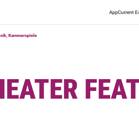
App
Current E
usik, Kammerspiele
EATER FEAT