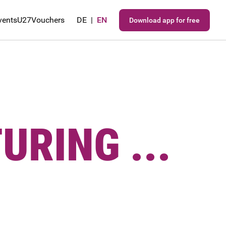
vents
U27
Vouchers
DE
|
EN
Download app for free
URING ...