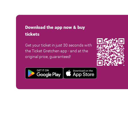
Download the app now & buy
tickets
Get your ticket in just 30 seconds with
the Ticket Gretchen app - and at the
original price, guaranteed!