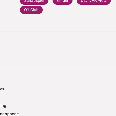
Schauspiel
Kinder
U27 VVK -40%
Ö1 Club
ees
king
smartphone