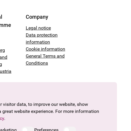
l
Company
amme
Legal notice
Data protection
information
Cookie information
erg
General Terms and
land
Conditions
g
ustria
 visitor data, to improve our website, show
a great website experience. For more information
cy
.
arketing
Preferences