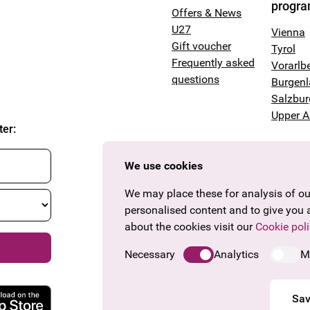
progr
Offers & News
U27
Vienna
Gift voucher
Tyrol
Frequently asked
Vorarlb
questions
Burgen
Salzbur
Upper A
ter
:
We use cookies
We may place these for analysis of our
personalised content and to give you 
about the cookies visit our
Cookie poli
Necessary
Analytics
M
Sav