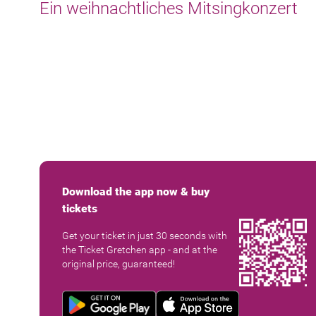
Ein weihnachtliches Mitsingkonzert
Download the app now & buy
tickets
Get your ticket in just 30 seconds with
the Ticket Gretchen app - and at the
original price, guaranteed!