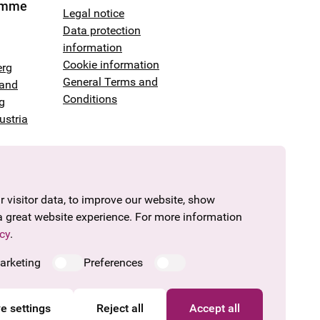
amme
Legal notice
Data protection
information
Cookie information
erg
General Terms and
land
Conditions
g
ustria
 visitor data, to improve our website, show
a great website experience. For more information
cy
.
arketing
Preferences
e settings
Reject all
Accept all