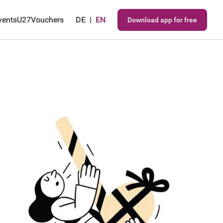
vents
U27
Vouchers
DE
|
EN
Download app for free