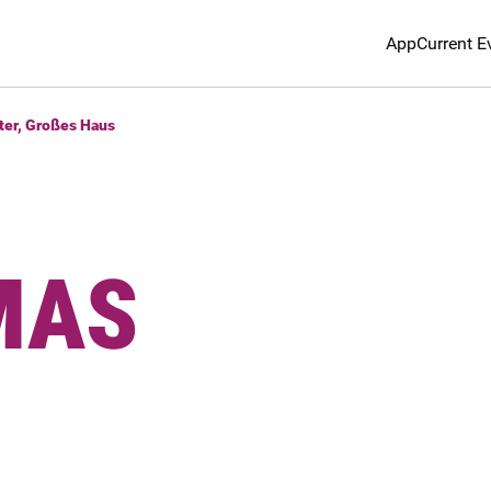
App
Current E
ter, Großes Haus
MAS