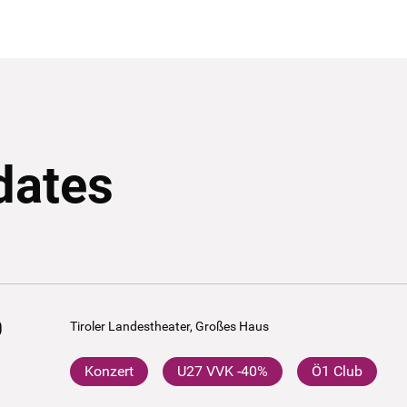
dates
0
Tiroler Landestheater, Großes Haus
Konzert
U27 VVK -40%
Ö1 Club