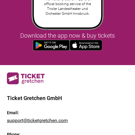
official booking service of the
Tiroler Landestheater und
Orchester GmbH Innsbruck.
Download the app now & buy tickets
Ticket Gretchen GmbH
Email
:
support@ticketgretchen.com
Phone
: