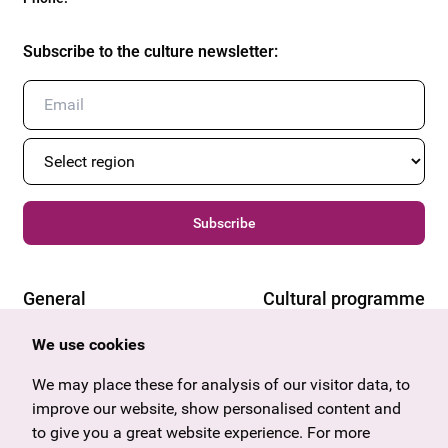
Subscribe to the culture newsletter
:
Subscribe
General
Cultural programme
Offers & News
Vienna
We use cookies
U27
Tyrol
Gift voucher
Vorarlberg
We may place these for analysis of our visitor data, to
Frequently asked questions
Burgenland
improve our website, show personalised content and
Salzburg
to give you a great website experience. For more