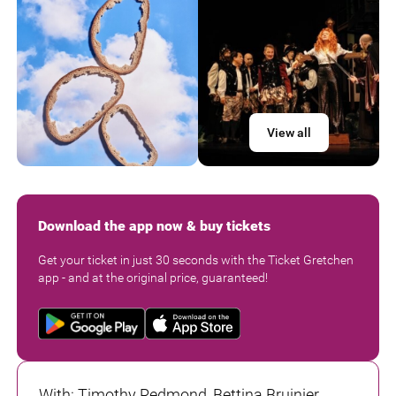
View all
Download the app now & buy tickets
Get your ticket in just 30 seconds with the Ticket Gretchen
app - and at the original price, guaranteed!
With
:
Timothy Redmond, Bettina Bruinier,