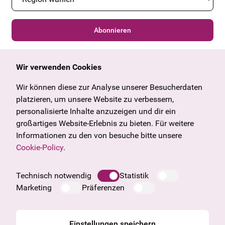
Abonnieren
Wir verwenden Cookies
Allgemein
Kulturangebot
Angebote & News
Wien
Wir können diese zur Analyse unserer Besucherdaten
U27
Tirol
platzieren, um unsere Website zu verbessern,
Geschenkgutschein
Vorarlberg
personalisierte Inhalte anzuzeigen und dir ein
Häufige Fragen
Burgenland
großartiges Website-Erlebnis zu bieten. Für weitere
Salzburg
Informationen zu den von besuche bitte unsere
Oberösterreich
Cookie-Policy
.
Unternehmen
Impressum
Technisch notwendig
Statistik
Datenschutzinformation
Marketing
Präferenzen
Cookie Information
AGB
Einstellungen speichern