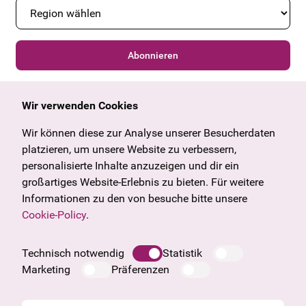
Abonnieren
Wir verwenden Cookies
Allgemein
Kulturangebot
Angebote & News
Wien
Wir können diese zur Analyse unserer Besucherdaten
U27
Tirol
platzieren, um unsere Website zu verbessern,
Geschenkgutschein
Vorarlberg
personalisierte Inhalte anzuzeigen und dir ein
Häufige Fragen
Burgenland
großartiges Website-Erlebnis zu bieten. Für weitere
Salzburg
Informationen zu den von besuche bitte unsere
Oberösterreich
Cookie-Policy
.
Unternehmen
Impressum
Technisch notwendig
Statistik
Datenschutzinformation
Marketing
Präferenzen
Cookie Information
AGB