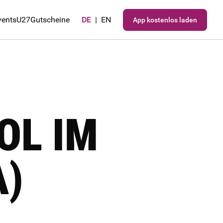
vents
U27
Gutscheine
DE
|
EN
App kostenlos laden
OL IM
)