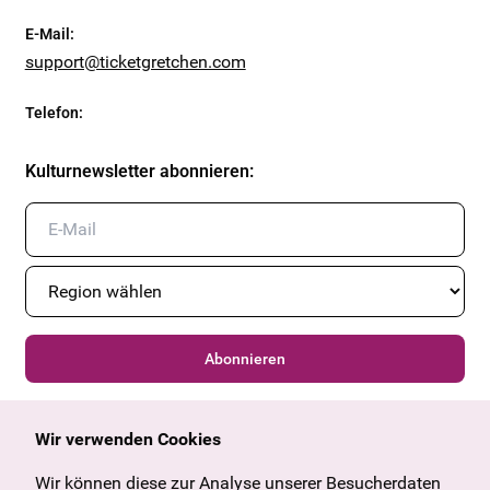
E-Mail
:
support@ticketgretchen.com
Telefon
:
Kulturnewsletter abonnieren
:
Abonnieren
Wir verwenden Cookies
Allgemein
Kulturangebot
Angebote & News
Wien
Wir können diese zur Analyse unserer Besucherdaten