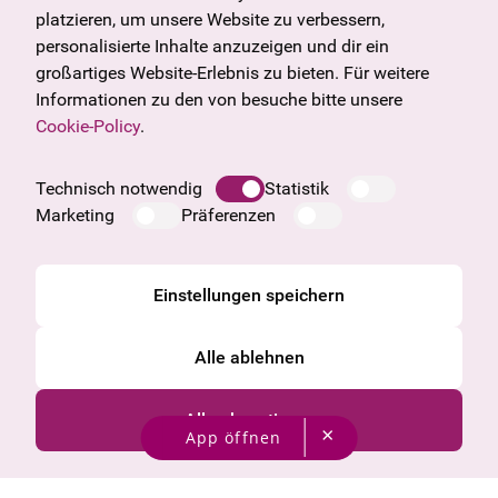
U27
Tirol
platzieren, um unsere Website zu verbessern,
Geschenkgutschein
Vorarlberg
personalisierte Inhalte anzuzeigen und dir ein
Häufige Fragen
Burgenland
großartiges Website-Erlebnis zu bieten. Für weitere
Salzburg
Informationen zu den von besuche bitte unsere
Oberösterreich
Cookie-Policy
.
Unternehmen
Impressum
Technisch notwendig
Statistik
Datenschutzinformation
Marketing
Präferenzen
Cookie Information
AGB
Einstellungen speichern
Alle ablehnen
Alle akzeptieren