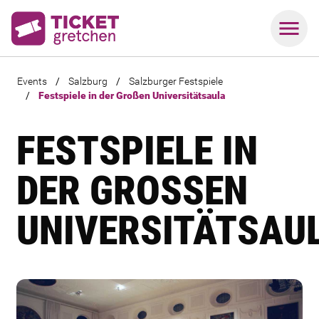
Events
/
Salzburg
/
Salzburger Festspiele
/
Festspiele in der Großen Universitätsaula
FESTSPIELE IN
DER GROSSEN U
NIVERSITÄTSAUL