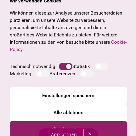
Wir verwenden Cookies
Angebote & News
Wien
Wir können diese zur Analyse unserer Besucherdaten
U27
Tirol
platzieren, um unsere Website zu verbessern,
Geschenkgutschein
Vorarlberg
personalisierte Inhalte anzuzeigen und dir ein
Häufige Fragen
Burgenland
großartiges Website-Erlebnis zu bieten. Für weitere
Salzburg
Informationen zu den von besuche bitte unsere
Cookie-
Oberösterreich
Policy
.
Unternehmen
Impressum
Technisch notwendig
Statistik
Datenschutzinformation
Marketing
Präferenzen
Cookie Information
AGB
Einstellungen speichern
Alle ablehnen
Alle akzeptieren