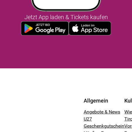
Jetzt App laden & Tickets kaufen
Allgemein
Ku
Angebote & News
Wi
U27
Tiro
Geschenkgutschein
Vor