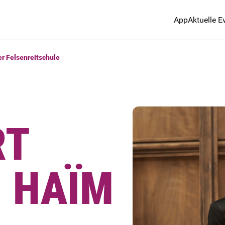
App
Aktuelle E
er Felsenreitschule
RT
· HAÏM