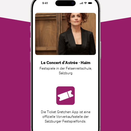
Le Concert d‘Astrée · Haïm
Festspiele in der Felsenreitschule
,
Salzburg
Die Ticket Gretchen App ist eine
offizielle Vorverkaufsstelle der
Salzburger Festspielfonds.