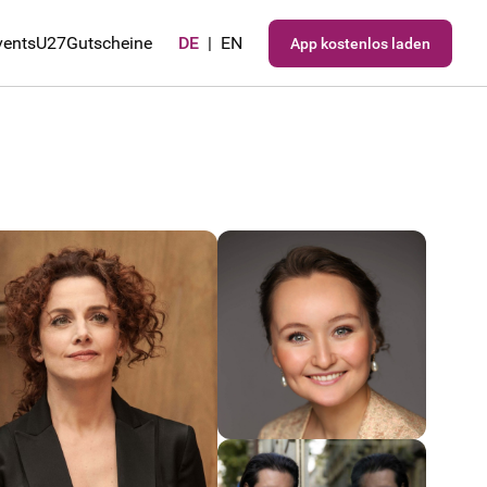
vents
U27
Gutscheine
DE
|
EN
App kostenlos laden