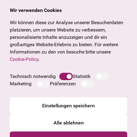
Wir verwenden Cookies
Allgemein
Kulturangebot
Angebote & News
Wien
Wir können diese zur Analyse unserer Besucherdaten
U27
Tirol
platzieren, um unsere Website zu verbessern,
Geschenkgutschein
Vorarlberg
personalisierte Inhalte anzuzeigen und dir ein
Häufige Fragen
Burgenland
großartiges Website-Erlebnis zu bieten. Für weitere
Salzburg
Informationen zu den von besuche bitte unsere
Oberösterreich
Cookie-Policy
.
Unternehmen
Impressum
Technisch notwendig
Statistik
Datenschutzinformation
Marketing
Präferenzen
Cookie Information
AGB
Einstellungen speichern
Alle ablehnen