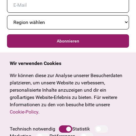
Abonnieren
Wir verwenden Cookies
Allgemein
Kulturangebot
Angebote & News
Wien
Wir können diese zur Analyse unserer Besucherdaten
U27
Tirol
platzieren, um unsere Website zu verbessern,
Geschenkgutschein
Vorarlberg
personalisierte Inhalte anzuzeigen und dir ein
Häufige Fragen
Burgenland
großartiges Website-Erlebnis zu bieten. Für weitere
Salzburg
Informationen zu den von besuche bitte unsere
Oberösterreich
Cookie-Policy
.
Unternehmen
Impressum
Technisch notwendig
Statistik