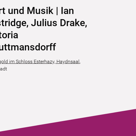
t und Musik | Ian
tridge, Julius Drake,
toria
uttmansdorff
gold im Schloss Esterhazy, Haydnsaal
,
tadt