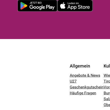
Allgemein
Ku
Angebote & News
Wi
U27
Tiro
Geschenkgutschein
Vor
Häufige Fragen
Bur
Sal
Obe