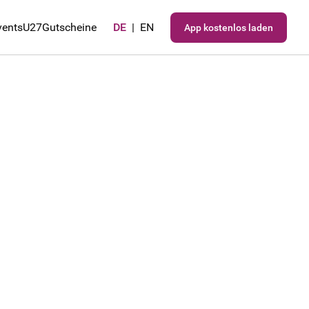
vents
U27
Gutscheine
DE
|
EN
App kostenlos laden