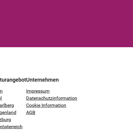
lturangebot
Unternehmen
en
Impressum
l
Datenschutzinformation
arlberg
Cookie Information
genland
AGB
zburg
rösterreich