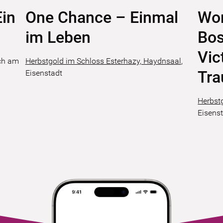
in
One Chance – Einmal
Wor
im Leben
Bos
Vic
ch am
Herbstgold im Schloss Esterhazy, Haydnsaal
,
Tra
Eisenstadt
Herbst
Eisens