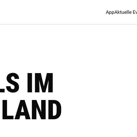
App
Aktuelle E
LS IM
NLAND